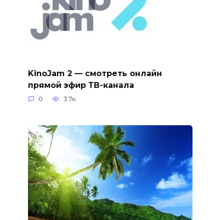
KinoJam 2 — смотреть онлайн
прямой эфир ТВ-канала
0
3.7к.