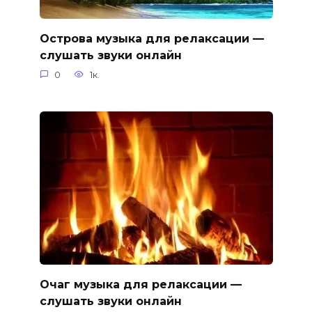
Острова музыка для релаксации —
слушать звуки онлайн
0
1к.
Очаг музыка для релаксации —
слушать звуки онлайн