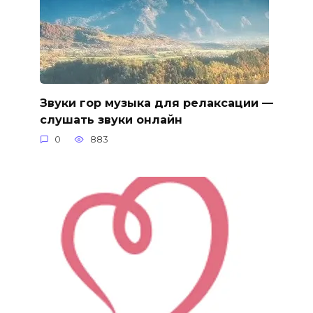
Звуки гор музыка для релаксации —
слушать звуки онлайн
0
883