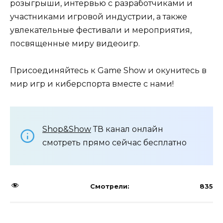
розыгрыши, интервью с разработчиками и
участниками игровой индустрии, а также
увлекательные фестивали и мероприятия,
посвященные миру видеоигр.
Присоединяйтесь к Game Show и окунитесь в
мир игр и киберспорта вместе с нами!
Shop&Show
ТВ канал онлайн
смотреть прямо сейчас бесплатно
Смотрели:
835