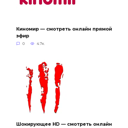
Киномир — смотреть онлайн прямой
эфир
0
4.7к.
Шокирующее HD — смотреть онлайн