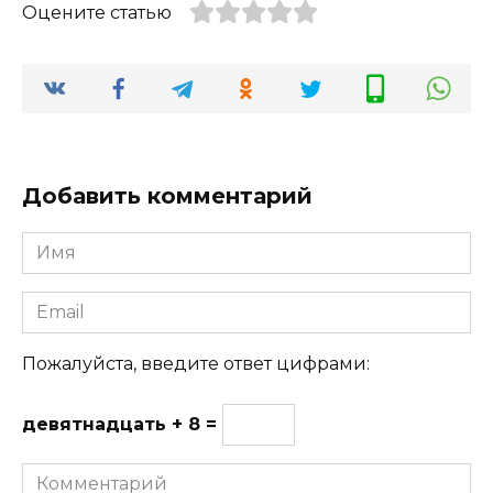
Оцените статью
Добавить комментарий
Имя
Email
Пожалуйста, введите ответ цифрами:
девятнадцать + 8 =
Комментарий