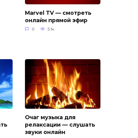
Marvel TV — смотреть
онлайн прямой эфир
0
5.1к.
Очаг музыка для
ать
релаксации — слушать
звуки онлайн