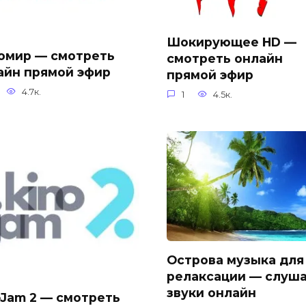
Шокирующее HD —
омир — смотреть
смотреть онлайн
айн прямой эфир
прямой эфир
4.7к.
1
4.5к.
Острова музыка для
релаксации — слуш
звуки онлайн
oJam 2 — смотреть