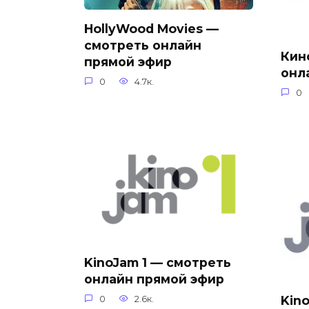
HollyWood Movies —
смотреть онлайн
Кин
прямой эфир
онл
0
4.7к.
0
KinoJam 1 — смотреть
онлайн прямой эфир
Kin
0
2.6к.