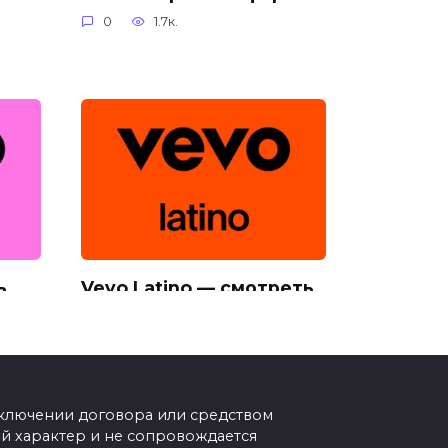
0
1.7к.
ь
Vevo Latino — смотреть
онлайн прямой эфир
0
845
аключении договора или средством
 характер и не сопровождается