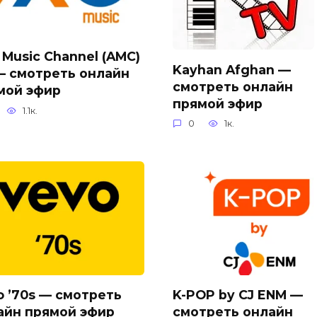
 Music Channel (AMC)
Kayhan Afghan —
— смотреть онлайн
смотреть онлайн
мой эфир
прямой эфир
1.1к.
0
1к.
o ’70s — смотреть
K-POP by CJ ENM —
айн прямой эфир
смотреть онлайн