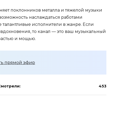
иняет поклонников металла и тяжелой музыки
 возможность наслаждаться работами
е талантливые исполнители в жанре. Если
к вдохновения, то канал — это ваш музыкальный
растью и мощью.
еть прямой эфир
Смотрели:
453