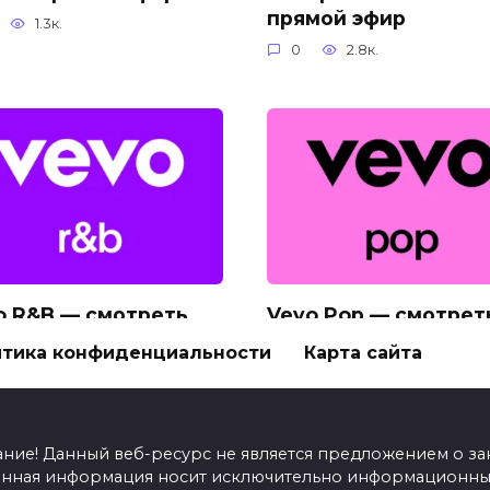
прямой эфир
1.3к.
0
2.8к.
o R&B — смотреть
Vevo Pop — смотрет
айн прямой эфир
онлайн прямой эфир
тика конфиденциальности
Карта сайта
843
0
1.5к.
ание! Данный веб-ресурс не является предложением о з
енная информация носит исключительно информационный