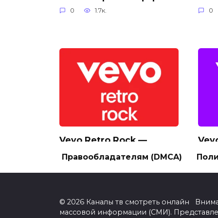
0
1.7к.
0
Vevo Retro Rock —
Vev
смотреть онлайн
онл
Правообладателям (DMCA)
Поли
прямой эфир
0
0
1.1к.
© 2026 Каналы тв смотреть онлайн Вним
массовой информации (СМИ). Представл