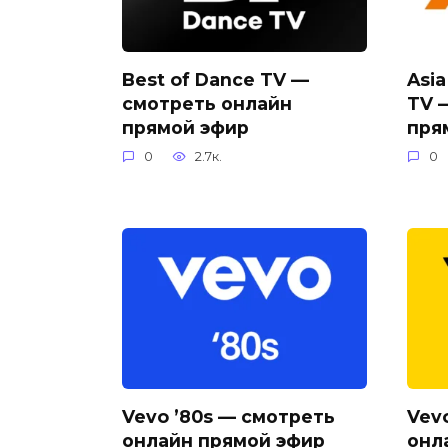
Best of Dance TV —
Asia
смотреть онлайн
TV 
прямой эфир
пря
0
2.7к.
0
Vevo ’80s — смотреть
Vev
онлайн прямой эфир
онл