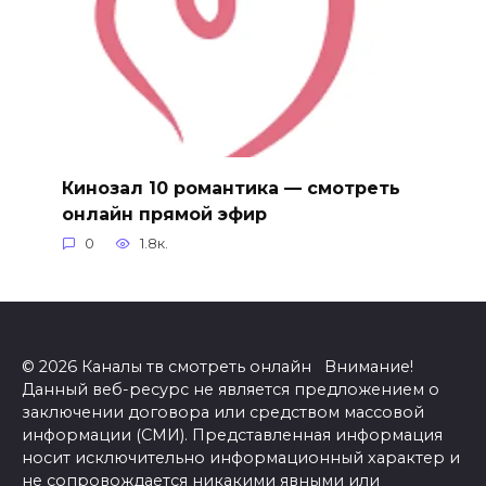
Кинозал 10 романтика — смотреть
онлайн прямой эфир
0
1.8к.
© 2026 Каналы тв смотреть онлайн Внимание!
Данный веб-ресурс не является предложением о
заключении договора или средством массовой
информации (СМИ). Представленная информация
носит исключительно информационный характер и
не сопровождается никакими явными или