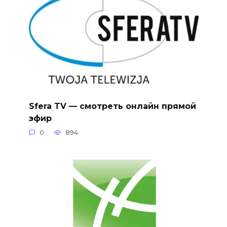
Sfera TV — смотреть онлайн прямой
эфир
0
894