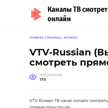
Перейти
Каналы ТВ смотрет
к
содержанию
онлайн
ГЛАВНАЯ СТРАНИЦА
»
МУЗЫКА
VTV-Russian (В
смотреть прям
ПРОСМОТРОВ
173
VTV-Russian ТВ канал онлайн смотрет
прямая трансляция.