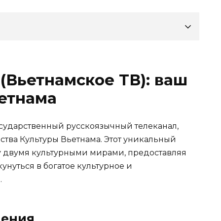
(Вьетнамское ТВ): ваш
ьетнама
государственный русскоязычный телеканал,
тва Культуры Вьетнама. Этот уникальный
у двумя культурными мирами, предоставляя
нуться в богатое культурное и
.
чения