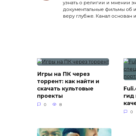
узнать о религии и мнении э
документальные фильмы об ис
веру глубже. Канал основан 
Игры на ПК через
торрент: как найти и
скачать культовые
Ful
проекты
гид
кач
0
8
0