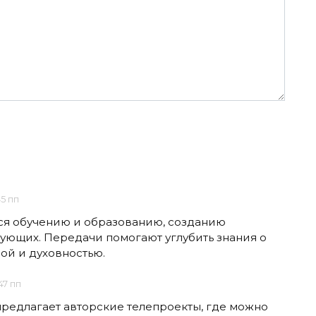
45 пп
ся обучению и образованию, созданию
ующих. Передачи помогают углубить знания о
рой и духовностью.
47 пп
 предлагает авторские телепроекты, где можно