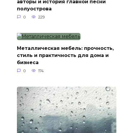
авторы и история главной песни
полуострова
0
229
Металлическая мебель: прочность,
стиль и практичность для дома и
бизнеса
0
174