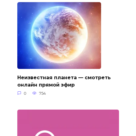
Неизвестная планета — смотреть
онлайн прямой эфир
0
754