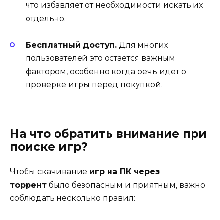
что избавляет от необходимости искать их
отдельно.
Бесплатный доступ.
Для многих
пользователей это остается важным
фактором, особенно когда речь идет о
проверке игры перед покупкой.
На что обратить внимание при
поиске игр?
Чтобы скачивание
игр на ПК через
торрент
было безопасным и приятным, важно
соблюдать несколько правил: