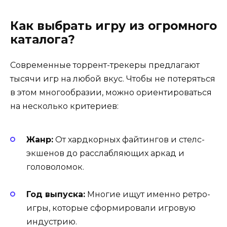
Как выбрать игру из огромного
каталога?
Современные торрент-трекеры предлагают
тысячи игр на любой вкус. Чтобы не потеряться
в этом многообразии, можно ориентироваться
на несколько критериев:
Жанр:
От хардкорных файтингов и стелс-
экшенов до расслабляющих аркад и
головоломок.
Год выпуска:
Многие ищут именно ретро-
игры, которые сформировали игровую
индустрию.