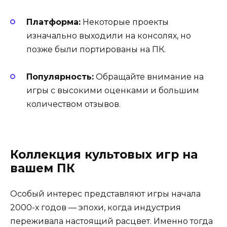
Платформа:
Некоторые проекты
изначально выходили на консолях, но
позже были портированы на ПК.
Популярность:
Обращайте внимание на
игры с высокими оценками и большим
количеством отзывов.
Коллекция культовых игр на
вашем ПК
Особый интерес представляют игры начала
2000-х годов — эпохи, когда индустрия
переживала настоящий расцвет. Именно тогда