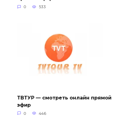
0
533
ТВТУР — смотреть онлайн прямой
эфир
0
446