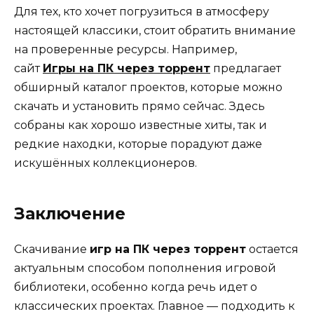
Для тех, кто хочет погрузиться в атмосферу
настоящей классики, стоит обратить внимание
на проверенные ресурсы. Например,
сайт
Игры на ПК через торрент
предлагает
обширный каталог проектов, которые можно
скачать и установить прямо сейчас. Здесь
собраны как хорошо известные хиты, так и
редкие находки, которые порадуют даже
искушённых коллекционеров.
Заключение
Скачивание
игр на ПК через торрент
остается
актуальным способом пополнения игровой
библиотеки, особенно когда речь идет о
классических проектах. Главное — подходить к