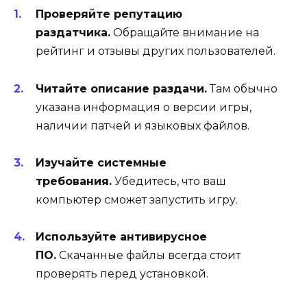
Проверяйте репутацию
раздатчика.
Обращайте внимание на
рейтинг и отзывы других пользователей.
Читайте описание раздачи.
Там обычно
указана информация о версии игры,
наличии патчей и языковых файлов.
Изучайте системные
требования.
Убедитесь, что ваш
компьютер сможет запустить игру.
Используйте антивирусное
ПО.
Скачанные файлы всегда стоит
проверять перед установкой.