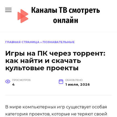
Перейти
Каналы ТВ смотреть
к
содержанию
онлайн
ГЛАВНАЯ СТРАНИЦА
»
ПОЗНАВАТЕЛЬНЫЕ
Игры на ПК через торрент:
как найти и скачать
культовые проекты
ПРОСМОТРОВ
ОБНОВЛЕНО
4
1 июля, 2026
В мире компьютерных игр существует особая
категория проектов, которые не теряют своей