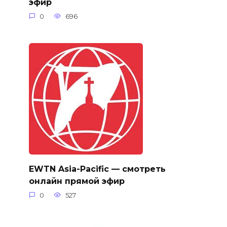
эфир
0
696
EWTN Asia-Pacific — смотреть
онлайн прямой эфир
0
527